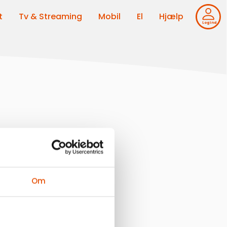
t
Tv & Streaming
Mobil
El
Hjælp
Log ind
            
Om